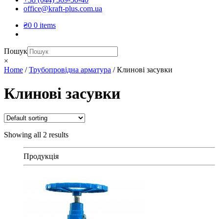
office@kraft-plus.com.ua
₴
0
0 items
Пошук
×
Home
/
Трубопровідна арматура
/
Клинові засувки
Клинові засувки
Showing all 2 results
Продукцiя