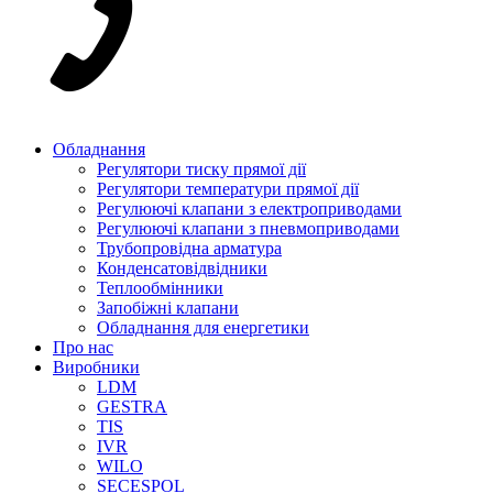
Обладнання
Регулятори тиску прямої дії
Регулятори температури прямої дії
Регулюючі клапани з електроприводами
Регулюючі клапани з пневмоприводами
Трубопровідна арматура
Конденсатовідвідники
Теплообмінники
Запобіжні клапани
Обладнання для енергетики
Про нас
Виробники
LDM
GESTRA
TIS
IVR
WILO
SECESPOL