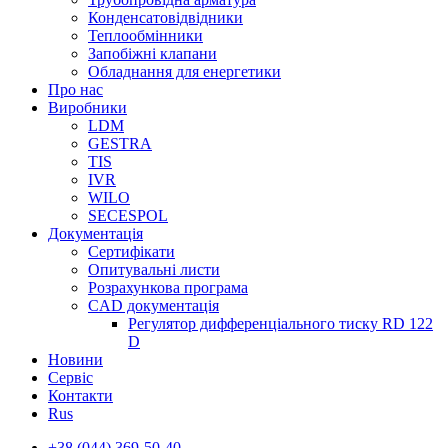
Конденсатовідвідники
Теплообмінники
Запобіжні клапани
Обладнання для енергетики
Про нас
Виробники
LDM
GESTRA
TIS
IVR
WILO
SECESPOL
Документація
Сертифікати
Опитувальні листи
Розрахункова програма
CAD документація
Регулятор дифференціального тиску RD 122
D
Новини
Сервіс
Контакти
Rus
+38 (044) 369-50-40