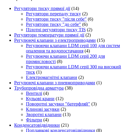
Регулятори тиску прямої дії
(14)
Регулятори перепаду тиску
(2)
Регулятори тиску "після себе"
(6)
Регулятори тиску "до себе"
(6)
Пілотні регулятори тиску TIS
(2)
Регулятори температури прямої дії
(2)
Регулюючі клапани з електроприводами
(15)
Регулюючи клапани LDM серії 100 для систем
опалення та водопостачання
(4)
Регулюючи клапани LDM серії 200 для
промисловості
(8)
Регулюючи клапани LDM серії 300 на високий
тиск
(1)
Електромагнітні клапани
(2)
Регулюючі клапани з пневмоприводами
(1)
Трубопровідна арматура
(38)
Вентилі
(4)
Кульові крани
(12)
Поворотні засувки "батерфляй"
(3)
Клинові засувки
(2)
Зворотні клапани
(13)
Фільтри
(4)
Конденсатовідвідники
(21)
Поплавкові конденсатовідвідники
(8)