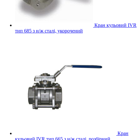
Кран кульовий IVR
тип 685 з н/ж сталі, укорочений
Кран
кульовий IVR тип 665 з н/ж сталі, розбірний