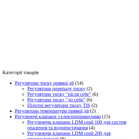
Категорії товарів
Регулятори тиску прямої дії
(14)
Регулятори перепаду тиску
(2)
Регулятори тиску "після себе"
(6)
Регулятори тиску "до себе"
(6)
Пілотні регулятори тиску TIS
(2)
Регулятори температури прямої дії
(2)
Регулюючі клапани з електроприводами
(15)
Регулюючи клапани LDM серії 100 для систем
опалення та водопостачання
(4)
Регулюючи клапани LDM серії 200 для
промисловості
(8)