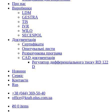
Про нас
Виробники
LDM
GESTRA
TIS
IVR
WILO
SECESPOL
Документація
Сертифікати
Опитувальні листи
Розрахункова програма
CAD документація
Регулятор дифференціального тиску RD 122
D
Новини
Сервіс
Контакти
Rus
+38 (044) 369-50-40
office@kraft-plus.com.ua
₴
0
0 items