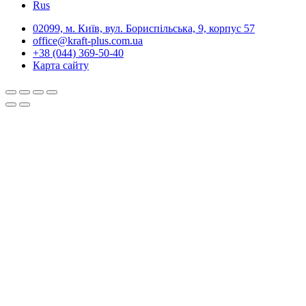
Rus
02099, м. Київ, вул. Бориспільська, 9, корпус 57
office@kraft-plus.com.ua
+38 (044) 369-50-40
Карта сайту