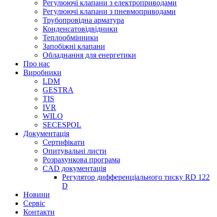
Регулюючі клапани з електроприводами
Регулюючі клапани з пневмоприводами
Трубопровідна арматура
Конденсатовідвідники
Теплообмінники
Запобіжні клапани
Обладнання для енергетики
Про нас
Виробники
LDM
GESTRA
TIS
IVR
WILO
SECESPOL
Документація
Сертифікати
Опитувальні листи
Розрахункова програма
CAD документація
Регулятор дифференціального тиску RD 122
D
Новини
Сервіс
Контакти