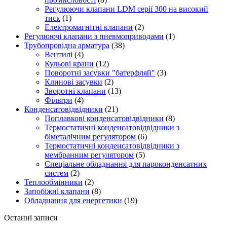
Регулюючи клапани LDM серії 300 на високий
тиск
(1)
Електромагнітні клапани
(2)
Регулюючі клапани з пневмоприводами
(1)
Трубопровідна арматура
(38)
Вентилі
(4)
Кульові крани
(12)
Поворотні засувки "батерфляй"
(3)
Клинові засувки
(2)
Зворотні клапани
(13)
Фільтри
(4)
Конденсатовідвідники
(21)
Поплавкові конденсатовідвідники
(8)
Термостатичні конденсатовідвідники з
біметалічним регулятором
(6)
Термостатичні конденсатовідвідники з
мембранним регулятором
(5)
Спеціальне обладнання для пароконденсатних
систем
(2)
Теплообмінники
(2)
Запобіжні клапани
(8)
Обладнання для енергетики
(19)
Останні записи