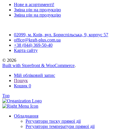
Нове в асортименті!
Зміна цін на продукцію
Зміна цін на продукцію
02099, м. Київ, вул. Бориспільська, 9, корпус 57
office@kraft-plus.com.ua
+38 (044) 369-50-40
Карта сайту
© 2026
Built with Storefront & WooCommerce
.
Мій обліковий запис
Пошук
Кошик
0
Top
Обладнання
Регулятори тиску прямої дії
Регулятори температури прямої дії