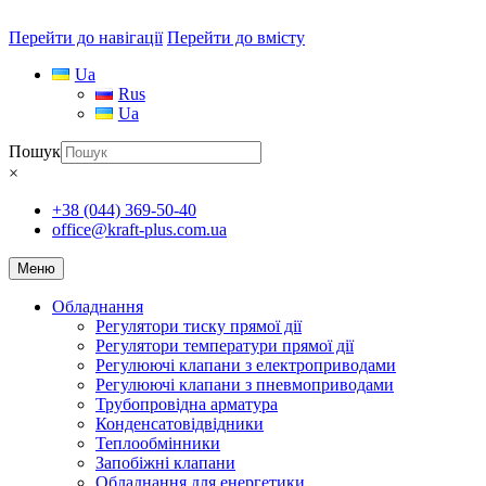
Перейти до навігації
Перейти до вмісту
Ua
Rus
Ua
Пошук
×
+38 (044) 369-50-40
office@kraft-plus.com.ua
Меню
Обладнання
Регулятори тиску прямої дії
Регулятори температури прямої дії
Регулюючі клапани з електроприводами
Регулюючі клапани з пневмоприводами
Трубопровідна арматура
Конденсатовідвідники
Теплообмінники
Запобіжні клапани
Обладнання для енергетики