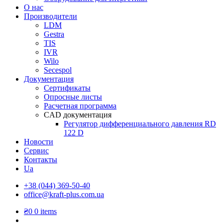
О нас
Производители
LDM
Gestra
TIS
IVR
Wilo
Secespol
Документация
Сертификаты
Опросные листы
Расчетная программа
CAD документация
Регулятор дифференциального давления RD
122 D
Новости
Сервис
Контакты
Ua
+38 (044) 369-50-40
office@kraft-plus.com.ua
₴
0
0 items