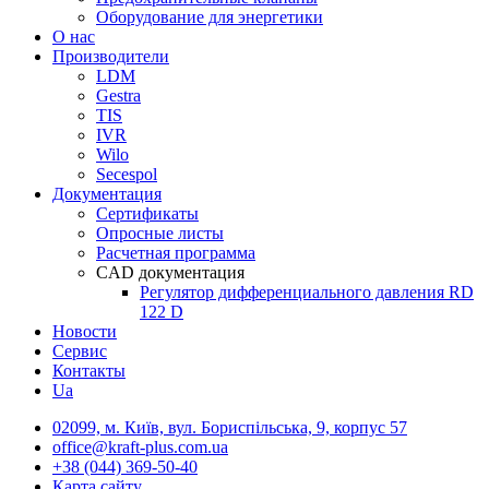
Оборудование для энергетики
О нас
Производители
LDM
Gestra
TIS
IVR
Wilo
Secespol
Документация
Сертификаты
Опросные листы
Расчетная программа
CAD документация
Регулятор дифференциального давления RD
122 D
Новости
Сервис
Контакты
Ua
02099, м. Київ, вул. Бориспільська, 9, корпус 57
office@kraft-plus.com.ua
+38 (044) 369-50-40
Карта сайту